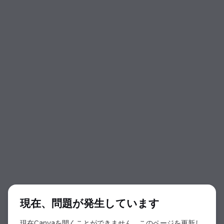
ダイアログの開始
現在、問題が発生しています
現在Canvaを開くことができません。このページを更新し